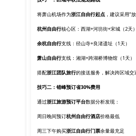
将萧山机场作为
浙江自由行起点
，建议采用”放
杭州自由行
核心区：西湖+河坊街+宋城（2天
余杭自由行
支线：径山寺+良渚遗址（1天）
萧山自由行
支线：湘湖+跨湖桥博物馆（1天）
搭配
浙江团队旅行
的接送服务，解决跨区域交
技巧二：错峰预订省30%费用
通过
浙江旅游预订平台
数据分析发现：
周日晚间预订
杭州自由行酒店
价格最低
周三下午购买
浙江自由行门票
余量最充足