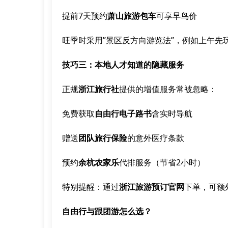
提前7天预约
萧山旅游包车
可享早鸟价
旺季时采用”景区反方向游览法”，例如上午先
技巧三：本地人才知道的隐藏服务
正规
浙江旅行社
提供的增值服务常被忽略：
免费获取
自由行电子路书
含实时导航
赠送
团队旅行保险
的意外医疗条款
预约
余杭农家乐
代排服务（节省2小时）
特别提醒：通过
浙江旅游预订官网
下单，可额
自由行与跟团游怎么选？