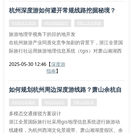
非遗活化场景构建方法论
杭州深度游如何避开常规线路挖掘秘境？
在河坊街非遗传承示范区，我们采用四维时空叠加技术
将杭绣、杭扇制作工艺进行数字化解
#余杭生态旅游
#杭州秘境旅行
#萧山文化体验
旅游地理学视角下的目的地开发
在杭州旅游产业同质化竞争加剧的背景下，浙江全景国
际旅行社运用旅游地理信息系统（tgis）对萧山湘湖西
苑进行生态敏感性评估，通过量化分析得出该区域可持
2025-05-30 12:46
【
深度游
续接待量为每日320人次。这种基于环境承载力的开发
指南
】
模式，既保障了余杭径山古道的原始植被覆盖度，又为
深度游爱好者保留了1.2公里未开发的探秘步道。
如何规划杭州周边深度游线路？萧山余杭自
文化遗产活化利用新范式
本社与浙江大学建筑系合作，对临平古镇的27处明
由行全解析
#余杭地接服务
#杭州自由行
#萧山团队游
多模态交通接驳方案设计
浙江全景国际旅行社采用gis地理信息系统进行旅游动
线建模，为杭州西湖文化景观带、萧山湘湖度假区、余