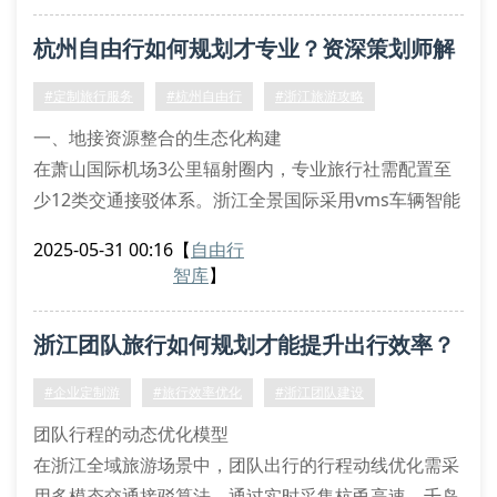
利用lbs定位技术规划错峰路线
杭州自由行如何规划才专业？资深策划师解
参考卫星遥感监测的植被覆盖数据
结合水文地质特征设计徒步路径
密7大核心要素
#定制旅行服务
#杭州自由行
#浙江旅游攻略
二、非遗活化体验的深度游模式
一、地接资源整合的生态化构建
余
在萧山国际机场3公里辐射圈内，专业旅行社需配置至
少12类交通接驳体系。浙江全景国际采用vms车辆智能
调度系统，实现旅游巴士与高铁时刻的毫秒级匹配。针
2025-05-31 00:16
【
自由行
对余杭湿地公园等特殊地形，配备全地形电动接驳车，
智库
】
运用lbs定位技术确保15分钟响应时效。
二、行程动线优化的拓扑学模型
浙江团队旅行如何规划才能提升出行效率？
基于离散数学的图论原理，我们开发出tourgraph行程
优化算法。该模型将西湖十景、京杭大运河等37
#企业定制游
#旅行效率优化
#浙江团队建设
团队行程的动态优化模型
在浙江全域旅游场景中，团队出行的行程动线优化需采
用多模态交通接驳算法。通过实时采集杭甬高速、千岛