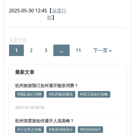
杭良渚文化遗址等核心节点设计多维度接驳方案。通过
2025-05-30 12:45
【
深度行
tdm（交通需求管理）模型测算游客时空分布，结合轨
程
】
道交通3号线、机场快线及水上巴士等基础设施，构建
复合型旅游交通网络。
文化基因解码工程应用
文章分页
依托浙江省文旅厅推行的”文化基因解码工程”，本社专
1
2
3
…
11
下一页 »
业团队对钱塘江诗路文化带进行文化
最新文章
杭州旅游预订如何避开隐形消费？
#团队旅行消费
#杭州旅游避坑
#浙江自由行攻略
2025-05-26 04:35
杭州深度游如何避开人流高峰？
#小众景点攻略
#旅游动线设计
#杭州自由行