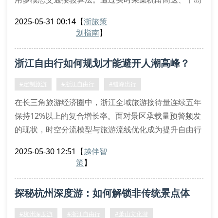
湖环线等交通数据，运用时空压缩技术对游览节点进行
2025-05-31 00:14
【
浙旅策
重组。例如萧山湘湖景区与余杭良渚遗址的联动规划，
划指南
】
需计算客流密度系数与服务设施承载阈值，建立动态化
食宿调配矩阵。
浙江自由行如何规划才能避开人潮高峰？
资源配给的专业化配置
交通资源弹性分配：根据团队规模实施大巴分级调度策
#定制旅游
#浙江自由行
#错峰出行
略
在长三角旅游经济圈中，浙江全域旅游接待量连续五年
解说系统智能分层：采用ar增强现实导览
保持12%以上的复合增长率。面对景区承载量预警频发
的现状，时空分流模型与旅游流线优化成为提升自由行
体验的核心技术指标。
2025-05-30 12:51
【
越伴智
一、人潮高峰形成机制解析
策
】
基于目的地承载力评估系统监测数据显示，杭州西湖断
桥段在黄金周期间客流密度峰值可达8.2人/㎡。通过热
探秘杭州深度游：如何解锁非传统景点体
力图谱分析发现，传统观光动线与现代网红打卡点的空
间叠合效应是造成局部拥堵的主因。
验？
#杭州深度游
#浙江自由行
#萧山文化游