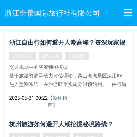
☰
浙江全景国际旅行社有限公司
浙江自由行如何避开人潮高峰？资深玩家揭
秘错峰秘籍
#浙江自由行
#秘境探索
#错峰旅游
交通规划中的客流预测模型
基于旅游资源承载力评估理论，萧山湘湖景区运用lbs
热力监测系统，在旅游旺季实施分时预约制。自由行游
客可通过偏振光导航技术获取实时客流数据，结合余杭
2025-05-31 00:22
【
浙途指
径山寺开发的寺院接待容量算法，精准规划禅修体验时
南
】
段。建议采用多模态交通组合策略，如杭州运河夜游搭
配水上巴士通勤，有效规避西湖环线拥堵。
杭州旅游如何避开人潮挖掘秘境路线？
线路优化与生态承载平衡
在浙江团队旅行线路设计中，我们引入景观生态廊道分