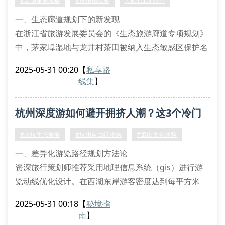
#定制旅游攻略
#杭州秘境游
#浙江深度旅行
析法，开发出富春江
一、生态廊道规划下的新发现
在浙江省旅游发展委员会的《生态旅游廊道专项规划》
中，茅家埠湿地与龙井村茶田被纳入生态敏感区保护名
录。这种廊道化管控模式既维持了生物多样性，又为深
2025-05-31 00:20
【
私享路
度游开发提供了科学依据。我们的线路设计师运用gis
线集
】
地理信息系统，结合游客热力图叠加分析，独创出九溪
烟树溯溪径、云栖竹径观鸟道等6条限定通行路线。
杭州深度游如何避开拥挤人潮？这3个冷门
二、文化基质分析方法应用
南宋官窑遗址采用三维激光扫描技术建立数字孪生模型
攻略必须收藏
#余杭生态旅游
#杭州自由行攻略
#萧山文化体验
一、差异化游览路径规划方法论
资深旅行策划师推荐采用地理信息系统（gis）进行游
览动线优化设计。在西湖东岸游客密度达到每平方米
1.2人时，建议切换至西溪湿地生态廊道进行植物群落
2025-05-31 00:18
【
秘境指
观察。通过萧山文旅局发布的实时游客热力图，可精准
南
】
避开钱江新城观景平台的客流高峰时段。