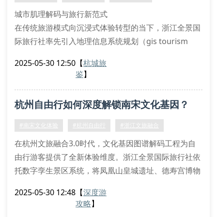
二、智能行程规
城市肌理解码与旅行新范式
在传统旅游模式向沉浸式体验转型的当下，浙江全景国
际旅行社率先引入地理信息系统规划（gis tourism
planning），通过空间数据分析模型解构杭州旅游新维
2025-05-30 12:50
【
杭城旅
度。萧山衙前农民运动旧址这类二级文化基质的活化利
鉴
】
用，印证了我们在遗产廊道规划（heritage corridor
design）领域的专业实践。区别于常规的西湖十景游
杭州自由行如何深度解锁南宋文化基因？
览，我们提供基于lbs的散客拼团系统（fit
#南宋文化体验
#杭州自由行
#浙江文旅融合
在杭州文旅融合3.0时代，文化基因图谱解码工程为自
由行游客提供了全新体验维度。浙江全景国际旅行社依
托数字孪生景区系统，将凤凰山皇城遗址、德寿宫博物
馆群落等三维空间叙事场域进行虚实耦合，构建出覆盖
2025-05-30 12:48
【
深度游
23.5平方公里的南宋文化沉浸式体验环廊。
攻略
】
基于lbs的增强现实导览系统还原的御街肌理