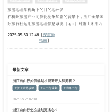
#余杭生态旅游
#杭州秘境旅行
#萧山文化体验
二、非遗活化体验的深度游模式
旅游地理学视角下的目的地开发
余
在杭州旅游产业同质化竞争加剧的背景下，浙江全景国
际旅行社运用旅游地理信息系统（tgis）对萧山湘湖西
苑进行生态敏感性评估，通过量化分析得出该区域可持
2025-05-30 12:46
【
深度游
续接待量为每日320人次。这种基于环境承载力的开发
指南
】
模式，既保障了余杭径山古道的原始植被覆盖度，又为
深度游爱好者保留了1.2公里未开发的探秘步道。
文化遗产活化利用新范式
本社与浙江大学建筑系合作，对临平古镇的27处明
最新文章
浙江自由行如何规划才能避开人群拥挤？
#浙江旅游攻略
#自由行规划
#错峰出行
2025-05-25 02:18
浙江自由行怎么规划更省心？