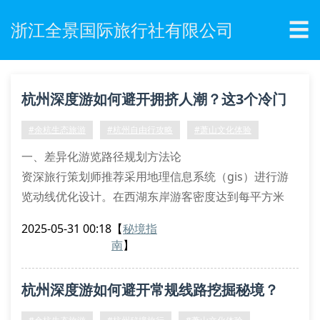
☰
浙江全景国际旅行社有限公司
杭州深度游如何避开拥挤人潮？这3个冷门
攻略必须收藏
#余杭生态旅游
#杭州自由行攻略
#萧山文化体验
一、差异化游览路径规划方法论
资深旅行策划师推荐采用地理信息系统（gis）进行游
览动线优化设计。在西湖东岸游客密度达到每平方米
1.2人时，建议切换至西溪湿地生态廊道进行植物群落
2025-05-31 00:18
【
秘境指
观察。通过萧山文旅局发布的实时游客热力图，可精准
南
】
避开钱江新城观景平台的客流高峰时段。
利用lbs定位技术规划错峰路线
杭州深度游如何避开常规线路挖掘秘境？
参考卫星遥感监测的植被覆盖数据
结合水文地质特征设计徒步路径